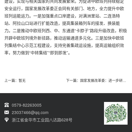
建设，实现与相关国家的共同发展繁荣。为促进中欧班列持续稳定
安全运行，国家发展改革委正会同有关部门、地方，全力提升中欧
班列运能运力。一是加强重点口岸建设，对满洲里站、二连浩特
站、阿拉山口站进行扩能改造，提高集装箱列车的接发、换装能
力。二是推动中欧班列西、中、东通道“卡脖子”路段升级改造，积极
开辟中欧班列境外新径路，推动运输通道多元化。三是加快中欧班
列集结中心示范工程建设，支持完善集疏运设施，提高运输组织效
率，努力做到“中转集结”“即到即发”。
上一篇：
暂无
下一篇：
国家发展改革委：进一步研究出台促进服务消费
0579-82263005
23037466@qq.com
浙江省金华市工业园八达路628号