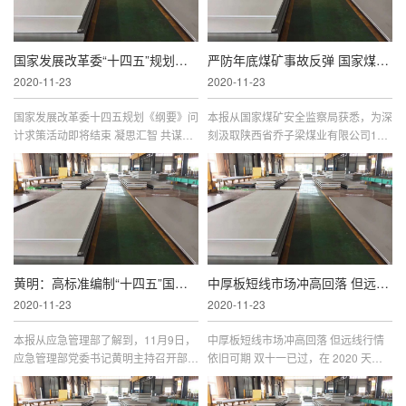
国家发展改革委“十四五”规划《纲要》问计求
严防年底煤矿事故反弹 国家煤监局召开全国煤矿
2020-11-23
2020-11-23
国家发展改革委十四五规划《纲要》问
本报从国家煤矿安全监察局获悉，为深
计求策活动即将结束 凝思汇智 共谋新
刻汲取陕西省乔子梁煤业有限公司114
局将于 11 月 23 日上午 8 时结束，截
较大煤与瓦斯突出事故教训，11月6
至 11 月 16 日 24 时，问计求策系统访
日，国家煤矿安监局召开全国煤矿安全
问量达 30.8 万次、留言总量超过 2
生产紧急视频会议。 会议指出，经初
黄明：高标准编制“十四五”国家应急体系规划
中厚板短线市场冲高回落 但远线行情依旧可期
2020-11-23
2020-11-23
本报从应急管理部了解到，11月9日，
中厚板短线市场冲高回落 但远线行情
应急管理部党委书记黄明主持召开部党
依旧可期 双十一已过，在 2020 天猫
委会议，他在会上强调，要高标准编制
双十一全球狂欢季活动现场，根据天猫
十四五国家应急体系规划，全面提高防
发布的数据显示，超 20 万台汽车参与