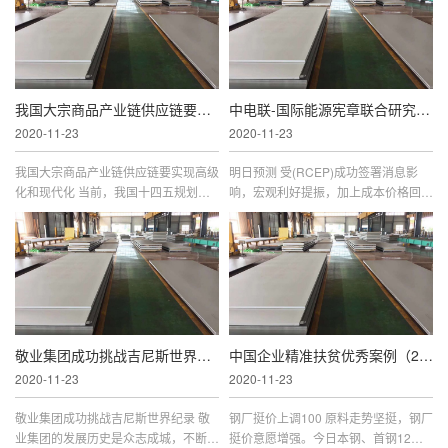
范化解重大安全风险的能力和水
打折， 120 款热销车型低至五折，挖
我国大宗商品产业链供应链要实现高级化和现代
中电联-国际能源宪章联合研究中心2020年度会议召
2020-11-23
2020-11-23
我国大宗商品产业链供应链要实现高级
明日预测 受(RCEP)成功签署消息影
化和现代化 当前，我国十四五规划以
响，宏观利好提振，加上成本价格回涨
及整个宏观经济，对大宗商品发展提出
推动，下游入市询盘积极性较昨好转，
了新要求、提供了新机遇。 11 月 10
但实际成交谨慎，商家挺价观望为主，
日， 在 2020 中国大宗商品现代供应
整体情绪面尚可，原料高位背景下，
敬业集团成功挑战吉尼斯世界纪录
中国企业精准扶贫优秀案例（2019）发布会在京召
2020-11-23
2020-11-23
敬业集团成功挑战吉尼斯世界纪录 敬
钢厂挺价上调100 原料走势坚挺，钢厂
业集团的发展历史是众志成城，不断挑
挺价意愿增强。今日本钢、首钢12月