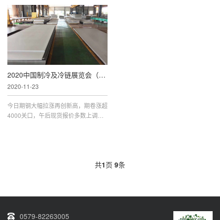
战，不断刷新纪录的历史，如今又获得
钢价纷纷上调100。 本钢热轧、冷轧、
了一项吉尼斯世界纪录。11月13日1
镀锌板卷、电镀锌板卷、冷硬板卷、线
5：00，在吉尼斯世界纪录认证官罗琼
材基价均上调100元/吨。同时，首钢热
2020中国制冷及冷链展览会（RACC）在杭州隆重开幕
2020-11-23
今日期钢大幅拉涨再创新高，期卷涨超
4000关口，午后现货报价多数上调，
原料走势坚挺，钢厂挺价意愿较强，钢
价仍有上涨空间。 期钢再创新高，现
货普涨 期钢大幅拉涨再创新高，期
共
1
页
9
条
0579-82263005