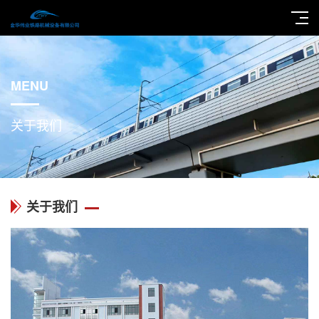
MENU
关于我们
关于我们