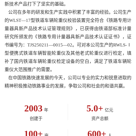
新技术产品打下了坚实的基础。
公司在多年的研发和生产实践中积累了丰富的经验。公司生产
的WLST—17型铁道车辆轮重仪校验装置完全符合《铁路专用计
量器具新产品技术认证管理规则》，已获得由铁道部标准计量
研究所颁发的《铁路专用计量器具新产品技术认证证书》，证
书编号为：TJS250211—0015—02。可对本公司生产的RWLS-Ⅰ
型便携式铁道车辆智能轮重仪及其他老式轮重仪进行检定，填
补了国内铁道车辆轮重仪检定设备的空白，满足了铁道车辆轮
重仪大范围推广的需要。
在中国铁路快速发展的今天，公司以专业的实力和锐意进取的
精神积极推动铁路事业的发展，争取公司和社会的和谐共赢。
2003
5.0
+
年
亿元
创建于
资产总额
100
+
600
+
亩
人